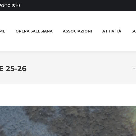
ASTO (CH)
ME
OPERA SALESIANA
ASSOCIAZIONI
ATTIVITÀ
SO
ME
OPERA SALESIANA
ASSOCIAZIONI
ATTIVITÀ
SO
 25-26
Y
H