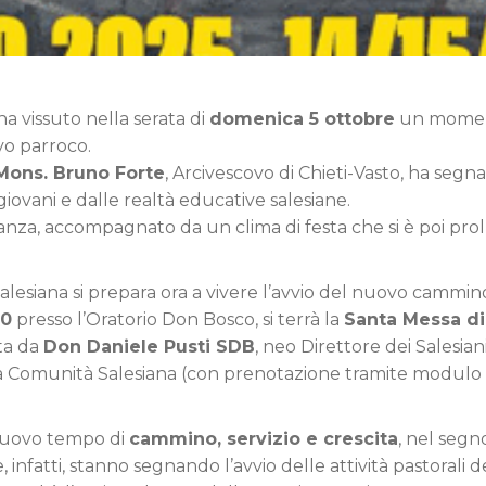
a vissuto nella serata di
domenica 5 ottobre
un moment
o parroco.
 Mons. Bruno Forte
, Arcivescovo di Chieti-Vasto, ha segna
giovani e dalle realtà educative salesiane.
nza, accompagnato da un clima di festa che si è poi pr
alesiana si prepara ora a vivere l’avvio del nuovo cammin
30
presso l’Oratorio Don Bosco, si terrà la
Santa Messa di
ta da
Don Daniele Pusti SDB
, neo Direttore dei Salesia
lla Comunità Salesiana (con prenotazione tramite modulo 
nuovo tempo di
cammino, servizio e crescita
, nel segn
 infatti, stanno segnando l’avvio delle attività pastorali de