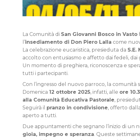
La Comunità di
San Giovanni Bosco in Vasto
h
l’
insediamento di Don Piero Lalla
come nuov
La celebrazione eucaristica, presieduta da
S.E.
accolto con entusiasmo e affetto dai fedeli, dai 
Un momento di preghiera, riconoscenza e spera
tutti i partecipanti.
Con l’ingresso del nuovo parroco, la comunità s
Domenica
12 ottobre 2025
, infatti, alle
ore 10.
alla Comunità Educativa Pastorale
, presiedu
Seguirà il
pranzo in condivisione
, offerto da
aperto a tutti.
Due appuntamenti che segnano l’inizio di un 
gioia, impegno e speranza
. Queste settimane,