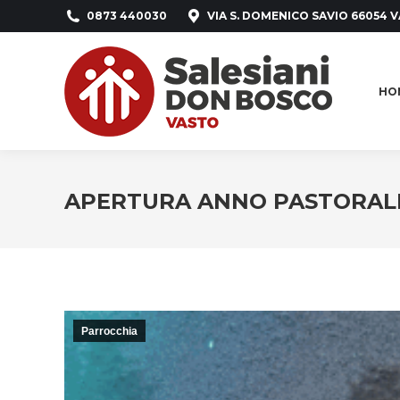
0873 440030
VIA S. DOMENICO SAVIO 66054 V
HO
HO
APERTURA ANNO PASTORALE
Parrocchia