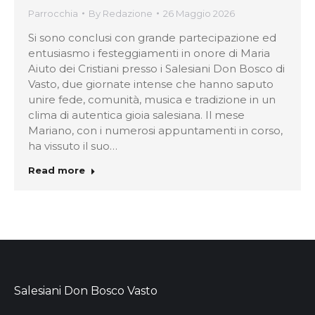
Parrocchia
By
Redazione
26 Maggio 2026
Si sono conclusi con grande partecipazione ed
entusiasmo i festeggiamenti in onore di Maria
Aiuto dei Cristiani presso i Salesiani Don Bosco di
Vasto, due giornate intense che hanno saputo
unire fede, comunità, musica e tradizione in un
clima di autentica gioia salesiana. Il mese
Mariano, con i numerosi appuntamenti in corso,
ha vissuto il suo…
Read more
Salesiani Don Bosco Vasto