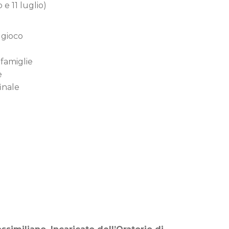
 e 11 luglio)
 gioco
famiglie
e
finale