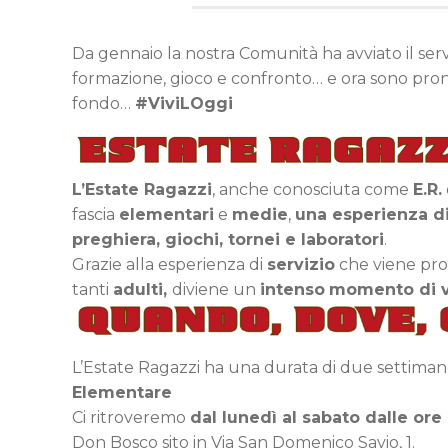
Da gennaio la nostra Comunità ha avviato il ser
formazione, gioco e confronto… e ora sono pronti
fondo…
#ViviLOggi
L’Estate Ragazzi
, anche conosciuta come
E.R.
fascia
elementari
e
medie
,
una esperienza di
preghiera, giochi, tornei e laboratori
.
Grazie alla esperienza di
servizio
che viene pro
tanti
adulti,
diviene un
intenso
momento di vi
L’Estate Ragazzi ha una durata di due settiman
Elementare
Ci ritroveremo
dal lunedì al sabato dalle ore 
Don Bosco sito in Via San Domenico Savio, 1.