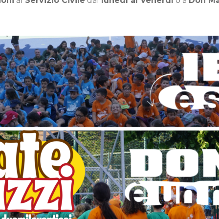
ioni
al
Servizio Civile
dal
lunedì al Venerdì
o a
Don Mas