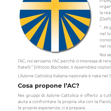
impeg
organ
la rea
[Dall’
“…Mi p
nel lo
conos
nel n
Noi s
l’AC, noi serviamo l’AC perché ci interessa di rend
fratelli.” [
Vittorio Bachelet, II Assemblea nazion
L’Azione Cattolica Italiana nazionale è nata nel
Cosa propone l’AC?
Nei gruppi di Azione Cattolica è offerto a tut
aiuta a confrontare la propria vita con la Parol
le proprie esperienze, ci si prepara: