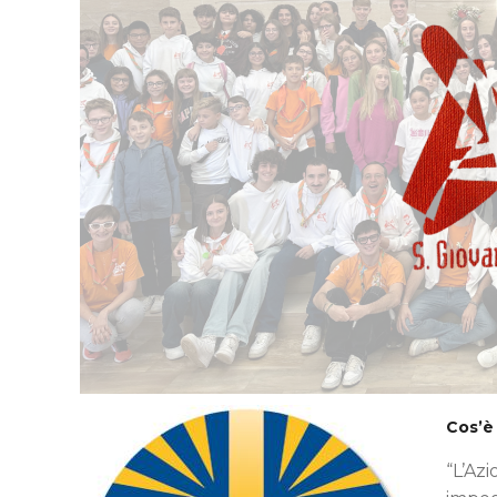
Cos’è
“L’Azi