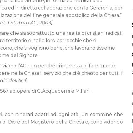
nano liberamente, in forma comunitaria ed
ica ed in diretta collaborazione con la Gerarchia, per
lizzazione del fine generale apostolico della Chiesa.”
art. 1 Statuto AC, 2003].
are che sia soprattutto una realtà di cristiani radicati
ro territorio e nelle loro parrocchie che si
cono, che si vogliono bene, che lavorano assieme
ome del Signore.
erviamo l’AC non perché ci interessa di fare grande
ere nella Chiesa il servizio che ci è chiesto per tutti i
ale dell’ACI
]
 1867 ad opera di G.Acquaderni e M.Fani.
ti, con itinerari adatti ad ogni età, un cammino che
a di Dio e del Magistero della Chiesa e, condividendo