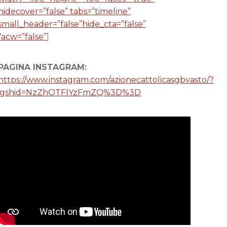
hidecover=”false” tabs=”timeline”
small_header=”false”hide_cta=”false”
“acw=”false”
]
PAGINA INSTAGRAM:
https://www.instagram.com/azionecattolicasgbvasto/?
igshid=NzZhOTFlYzFmZQ%3D%3D