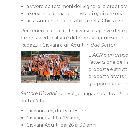
a vivere da testimoni del Signore la propria vi
a servire la domanda di vita di ogni persona
ad assumere responsabilità nella Chiesa e nell
Per tenere conto delle diverse esigenze delle pers
proposta educativa è differenziata, riunisce, infat
Ragazzi, i Giovani e gli Adulti in
due Settori
.
L’
ACR
è
un’artico
l’attenzione dell’a
proposta è strutt
proposte diversif
gruppo non prese
Settore Giovani
: coinvolge i ragazzi dai 15 ai 3
archi d’età:
Giovanissimi, dai 15 ai 18 anni;
Giovani, dai 19 ai 25 anni;
Giovani-Adulti, dai 26 ai 30 anni.