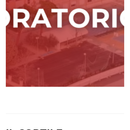
dal 1959 ha favorito la crescita e l’educazione
di molti giovani, questo grazie anche alle
associazioni presenti nella nostra realtà, che
possiamo ritrovare nei colori espressi nel logo:
l’arancione e il verde dell’Azione Cattolica, il
rosso, il blu e il bianco dell’AGESCI e Amici
Domenico Savio, l’insieme di tutti i colori che
confluiscono con il verde rappresenta noi e
qualsiasi bambino, giovane e adulto che vive
l’Oratorio e il suo cammino di Catechesi, di
sport e di tempo libero.