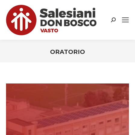
Search:
ORATORIO
You are here:
Un #ORATORIO, un
#LOGO
Il logo vuole essere la spiegazione in sintesi
del nostro Oratorio Don Bosco di Vasto, che