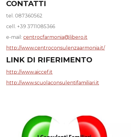
CONTATTI
tel. 087360562
cell. +39 3711085366
e-mail:
centrocfarmonia@libero.it
http://www.centroconsulenzaarmonia.it/
LINK DI RIFERIMENTO
http://www.aiccef.it
http://www.scuolaconsulentifamiliari.it