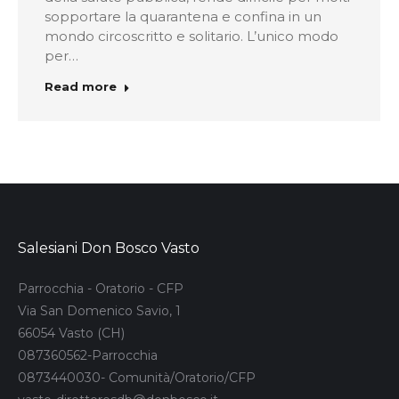
sopportare la quarantena e confina in un
mondo circoscritto e solitario. L’unico modo
per…
Read more
Salesiani Don Bosco Vasto
Parrocchia - Oratorio - CFP
Via San Domenico Savio, 1
66054 Vasto (CH)
087360562-Parrocchia
0873440030- Comunità/Oratorio/CFP