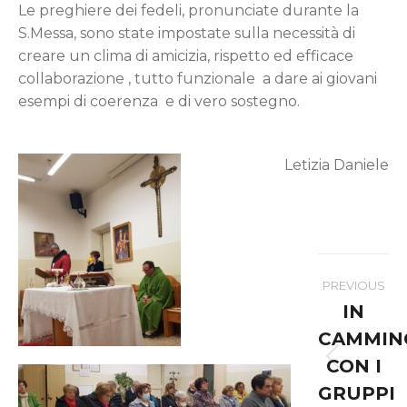
Le preghiere dei fedeli, pronunciate durante la
S.Messa, sono state impostate sulla necessità di
creare un clima di amicizia, rispetto ed efficace
collaborazione , tutto funzionale a dare ai giovani
esempi di coerenza e di vero sostegno.
Letizia Daniele
Post
PREVIOUS
navigation
IN
CAMMIN
CON I
Previo
post:
GRUPPI