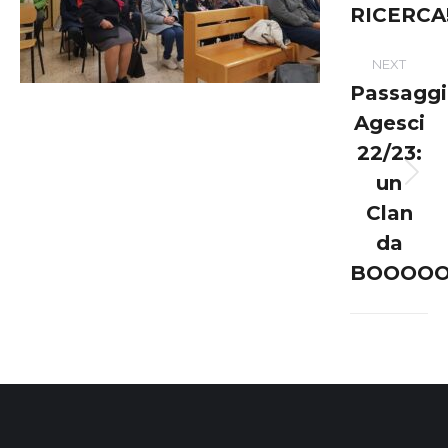
RICERCA
NEXT
Passaggi
Agesci
22/23:
un
Next
post:
Clan
da
BOOOOO