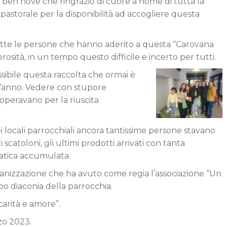
, ben nove che ringrazio di cuore a nome di tutta la
astorale per la disponibilità ad accogliere questa
tte le persone che hanno aderito a questa “Carovana
osità, in un tempo questo difficile e incerto per tutti.
sibile questa raccolta che ormai è
l’anno. Vedere con stupore
ooperavano per la riuscita
 locali parrocchiali ancora tantissime persone stavano
 scatoloni, gli ultimi prodotti arrivati con tanta
atica accumulata.
anizzazione che ha avuto come regia l’associazione “Un
po diaconia della parrocchia.
carità e amore”.
zo 2023.