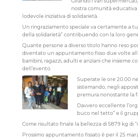
Girando i vari supermercati
nostra comunità educativa p
lodevole iniziativa di solidarietà.
Un ringraziamento speciale va certamente a tu
della solidarietà” contribuendo con la loro gener
Quante persone a diverso titolo hanno reso pos
diventato un appuntamento fisso due volte al
bambini, ragazzi, adulti e anziani che insieme c
dell’evento.
Superate le ore 20.00 nei
sistemando, negli appositi
premura nonostante la f
Davvero eccellente l’org
buco nel tetto” e il grup
Come risultato finale la bellezza di 5879 kg di “
Prossimo appuntamento fissato è per il 25 mar