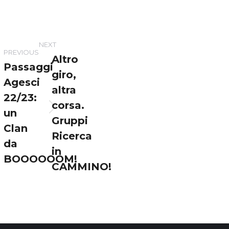
NEXT
PREVIOUS
Altro
Passaggi
giro,
Agesci
altra
22/23:
corsa.
un
Previous
Next
Gruppi
post:
post:
Clan
Ricerca
da
in
BOOOOOOM!
CAMMINO!