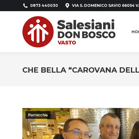
0873 440030
VIA S. DOMENICO SAVIO 66054 V
HO
HO
CHE BELLA “CAROVANA DELL
Parrocchia