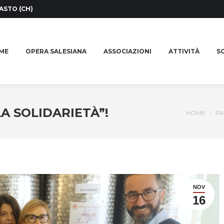
ASTO (CH)
ME
OPERA SALESIANA
ASSOCIAZIONI
ATTIVITÀ
SO
ME
OPERA SALESIANA
ASSOCIAZIONI
ATTIVITÀ
SO
A SOLIDARIETÀ”!
You are h
HOME
PA
NOV
16