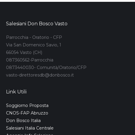
Salesiani Don Bosco Vasto
Parrocchia - Oratorio - CFP
Via San Domenico Savio, 1
66054 Vasto (CH)
087360562-Parrocchia
0873440030- Comunità/Oratorio/CFP
vasto-direttoresdb@donbosco.it
Link Utili
Soggiorno Proposta
CNOS-FAP Abruzzo
Don Bosco Italia
Salesiani Italia Centrale