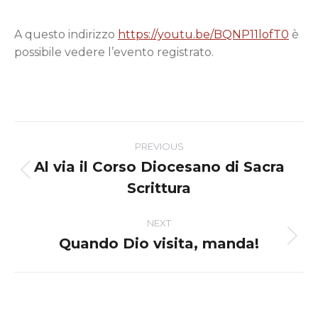
A questo indirizzo
https://youtu.be/BQNP11lofT0
è
possibile vedere l’evento registrato.
Post
PREVIOUS
navigation
Al via il Corso Diocesano di Sacra
Previous
Scrittura
post:
NEXT
Quando Dio visita, manda!
Next
post: