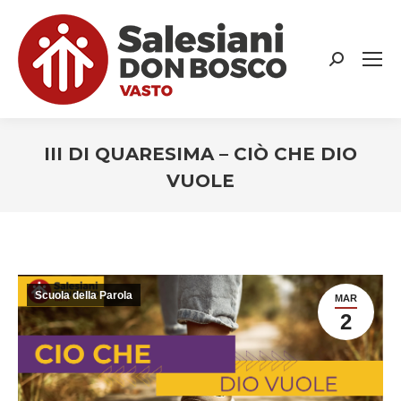
Search:
III DI QUARESIMA – CIÒ CHE DIO
VUOLE
You are here:
Scuola della Parola
MAR
2