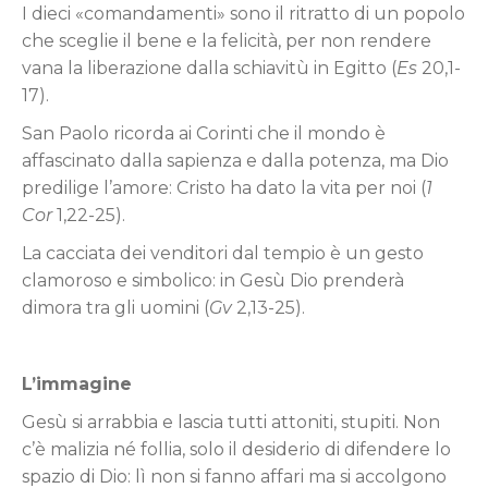
I dieci «comandamenti» sono il ritratto di un popolo
che sceglie il bene e la felicità, per non rendere
vana la liberazione dalla schiavitù in Egitto (
Es
20,1-
17).
San Paolo ricorda ai Corinti che il mondo è
affascinato dalla sapienza e dalla potenza, ma Dio
predilige l’amore: Cristo ha dato la vita per noi (
1
Cor
1,22-25).
La cacciata dei venditori dal tempio è un gesto
clamoroso e simbolico: in Gesù Dio prenderà
dimora tra gli uomini (
Gv
2,13-25).
L’immagine
Gesù si arrabbia e lascia tutti attoniti, stupiti. Non
c’è malizia né follia, solo il desiderio di difendere lo
spazio di Dio: lì non si fanno affari ma si accolgono