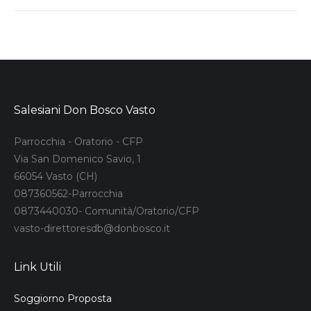
Salesiani Don Bosco Vasto
Parrocchia - Oratorio - CFP
Via San Domenico Savio, 1
66054 Vasto (CH)
087360562-Parrocchia
0873440030- Comunità/Oratorio/CFP
vasto-direttoresdb@donbosco.it
Link Utili
Soggiorno Proposta