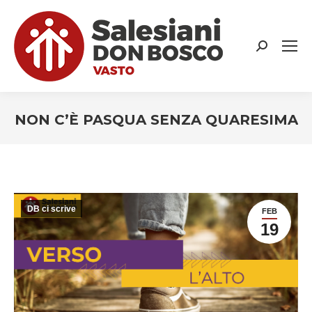
Search:
NON C’È PASQUA SENZA QUARESIMA
You are here:
DB ci scrive
FEB
19