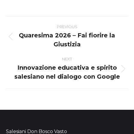
Post
PREVIOUS
navigation
Quaresima 2026 – Fai fiorire la
Previous
Giustizia
post:
NEXT
Innovazione educativa e spirito
Next
salesiano nel dialogo con Google
post:
Salesiani Don Bosco Vasto