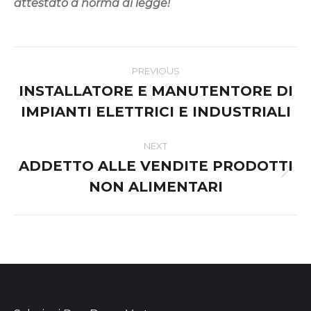
attestato a norma di legge!
Post
PREVIOUS
navigation
INSTALLATORE E MANUTENTORE DI
Previous
IMPIANTI ELETTRICI E INDUSTRIALI
post:
NEXT
ADDETTO ALLE VENDITE PRODOTTI
Next
NON ALIMENTARI
post: