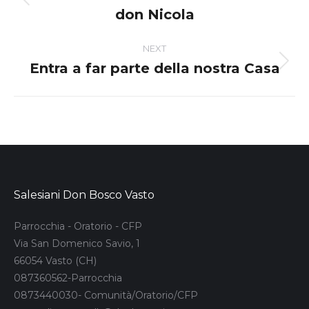
Previous
don Nicola
post:
NEXT
Entra a far parte della nostra Casa
Next
post:
Salesiani Don Bosco Vasto
Parrocchia - Oratorio - CFP
Via San Domenico Savio, 1
66054 Vasto (CH)
087360562-Parrocchia
0873440030- Comunità/Oratorio/CFP