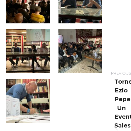
Post
PREVIOU
navigation
Torn
Ezio
Pepe
Un
Even
Sales
Previ