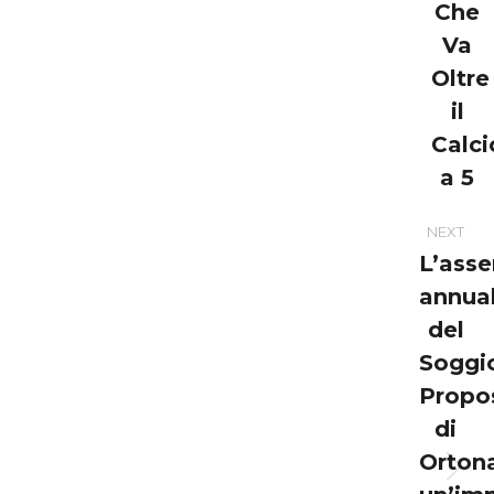
Che
post:
Va
Oltre
il
Calci
a 5
NEXT
L’ass
annua
del
Soggi
Propo
di
Orton
Next