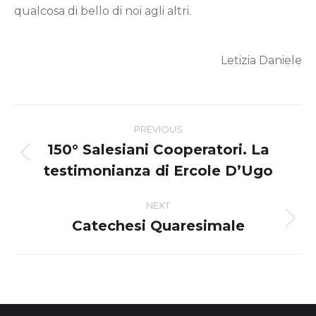
qualcosa di bello di noi agli altri.
Letizia Daniele
Post
PREVIOUS
navigation
150° Salesiani Cooperatori. La
Previous
testimonianza di Ercole D’Ugo
post:
NEXT
Catechesi Quaresimale
Next
post: