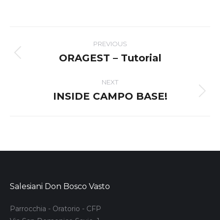
Post
PREVIOUS
navigation
ORAGEST – Tutorial
Previous
post:
NEXT
INSIDE CAMPO BASE!
Next
post:
Salesiani Don Bosco Vasto
Parrocchia - Oratorio - CFP