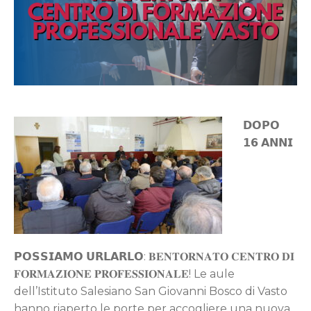
𝗗𝗢𝗣𝗢
𝟭𝟲 𝗔𝗡𝗡𝗜
𝗣𝗢𝗦𝗦𝗜𝗔𝗠𝗢 𝗨𝗥𝗟𝗔𝗥𝗟𝗢: 𝐁𝐄𝐍𝐓𝐎𝐑𝐍𝐀𝐓𝐎 𝐂𝐄𝐍𝐓𝐑𝐎 𝐃𝐈
𝐅𝐎𝐑𝐌𝐀𝐙𝐈𝐎𝐍𝐄 𝐏𝐑𝐎𝐅𝐄𝐒𝐒𝐈𝐎𝐍𝐀𝐋𝐄! Le aule
dell’Istituto Salesiano San Giovanni Bosco di Vasto
hanno riaperto le porte per accogliere una nuova