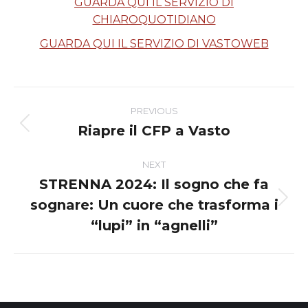
GUARDA QUI IL SERVIZIO DI
CHIAROQUOTIDIANO
GUARDA QUI IL SERVIZIO DI VASTOWEB
Post
PREVIOUS
navigation
Riapre il CFP a Vasto
Previous
post:
NEXT
STRENNA 2024: Il sogno che fa
sognare: Un cuore che trasforma i
Next
post:
“lupi” in “agnelli”