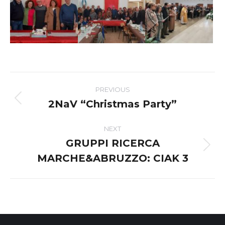
Post
PREVIOUS
navigation
2NaV “Christmas Party”
Previous
post:
NEXT
GRUPPI RICERCA
Next
MARCHE&ABRUZZO: CIAK 3
post: