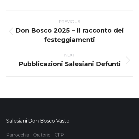
Post
PREVIOUS
navigation
Don Bosco 2025 – Il racconto dei
Previous
festeggiamenti
post:
NEXT
Pubblicazioni Salesiani Defunti
Next
post:
Salesiani Don Bosco Vasto
Parrocchia - Oratorio - CFP