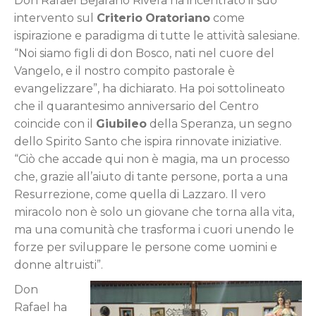
Don Rafael Bejarano Rivera ha incentrato il suo
intervento sul
Criterio
Oratoriano
come
ispirazione e paradigma di tutte le attività salesiane.
“Noi siamo figli di don Bosco, nati nel cuore del
Vangelo, e il nostro compito pastorale è
evangelizzare”, ha dichiarato. Ha poi sottolineato
che il quarantesimo anniversario del Centro
coincide con il
Giubileo
della Speranza, un segno
dello Spirito Santo che ispira rinnovate iniziative.
“Ciò che accade qui non è magia, ma un processo
che, grazie all’aiuto di tante persone, porta a una
Resurrezione, come quella di Lazzaro. Il vero
miracolo non è solo un giovane che torna alla vita,
ma una comunità che trasforma i cuori unendo le
forze per sviluppare le persone come uomini e
donne altruisti”.
Don
Rafael ha