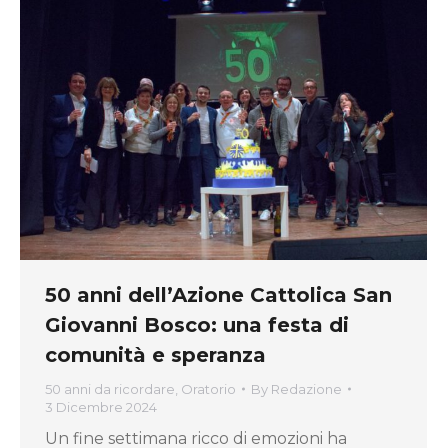
50 anni dell’Azione Cattolica San
Giovanni Bosco: una festa di
comunità e speranza
50 anni da ricordare
,
Oratorio
By
Redazione
3 Dicembre 2024
Un fine settimana ricco di emozioni ha