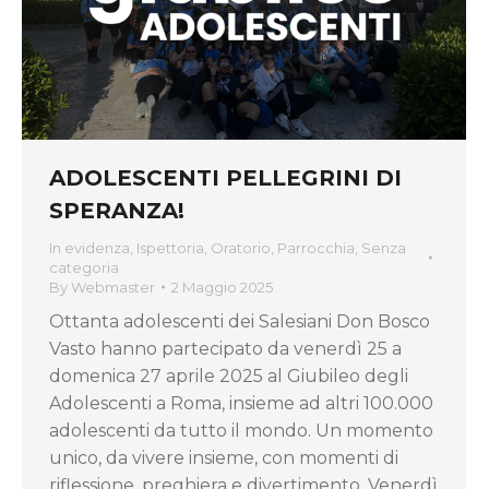
ADOLESCENTI PELLEGRINI DI
SPERANZA!
In evidenza
,
Ispettoria
,
Oratorio
,
Parrocchia
,
Senza
categoria
By
Webmaster
2 Maggio 2025
Ottanta adolescenti dei Salesiani Don Bosco
Vasto hanno partecipato da venerdì 25 a
domenica 27 aprile 2025 al Giubileo degli
Adolescenti a Roma, insieme ad altri 100.000
adolescenti da tutto il mondo. Un momento
unico, da vivere insieme, con momenti di
riflessione, preghiera e divertimento. Venerdì