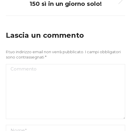
150 sì in un giorno solo!
Next
post:
Lascia un commento
Il tuo indirizzo email non verrà pubblicato. I campi obbligatori
sono contrassegnati
*
Commento
Nome *