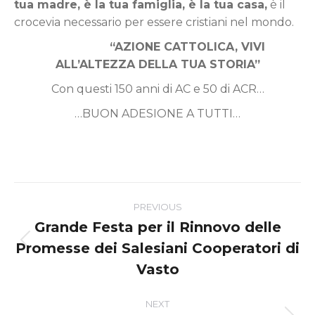
tua madre, è la tua famiglia, è la tua casa,
è il
crocevia necessario per essere cristiani nel mondo.
“AZIONE CATTOLICA, VIVI
ALL’ALTEZZA DELLA TUA STORIA”
Con questi 150 anni di AC e 50 di ACR…
…BUON ADESIONE A TUTTI…
Post
PREVIOUS
navigation
Grande Festa per il Rinnovo delle
Promesse dei Salesiani Cooperatori di
Previous
post:
Vasto
NEXT