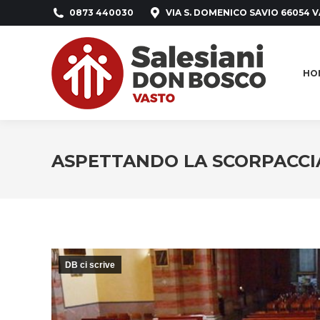
0873 440030
VIA S. DOMENICO SAVIO 66054 V
HO
HO
ASPETTANDO LA SCORPACCI
DB ci scrive