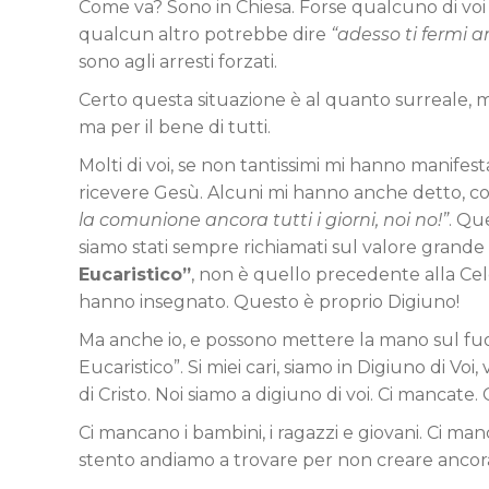
Come va? Sono in Chiesa. Forse qualcuno di voi
qualcun altro potrebbe dire
“adesso ti fermi a
sono agli arresti forzati.
Certo questa situazione è al quanto surreale, m
ma per il bene di tutti.
Molti di voi, se non tantissimi mi hanno manifes
ricevere Gesù. Alcuni mi hanno anche detto, co
la comunione ancora tutti i giorni, noi no!”
. Qu
siamo stati sempre richiamati sul valore grande 
Eucaristico”
, non è quello precedente alla Cel
hanno insegnato. Questo è proprio Digiuno!
Ma anche io, e possono mettere la mano sul fuoc
Eucaristico”. Si miei cari, siamo in Digiuno di Voi
di Cristo. Noi siamo a digiuno di voi. Ci mancate.
Ci mancano i bambini, i ragazzi e giovani. Ci man
stento andiamo a trovare per non creare ancora