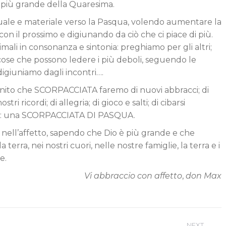
o più grande della Quaresima.
uale e materiale verso la Pasqua, volendo aumentare la
 con il prossimo e digiunando da ciò che ci piace di più.
mali in consonanza e sintonia: preghiamo per gli altri;
re cose che possono ledere i più deboli, seguendo le
 digiuniamo dagli incontri….
nito che SCORPACCIATA faremo di nuovi abbracci; di
tri ricordi; di allegria; di gioco e salti; di cibarsi
co: una SCORPACCIATA DI PASQUA.
 nell’affetto, sapendo che Dio è più grande e che
erra, nei nostri cuori, nelle nostre famiglie, la terra e i
e.
Vi abbraccio con affetto
,
don Max
NEXT