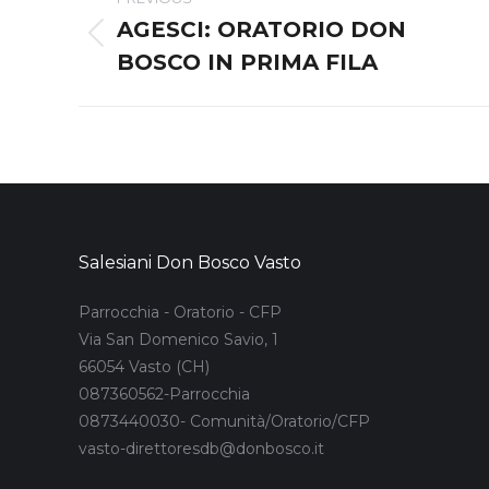
navigation
AGESCI: ORATORIO DON
Previous
BOSCO IN PRIMA FILA
post:
Salesiani Don Bosco Vasto
Parrocchia - Oratorio - CFP
Via San Domenico Savio, 1
66054 Vasto (CH)
087360562-Parrocchia
0873440030- Comunità/Oratorio/CFP
vasto-direttoresdb@donbosco.it