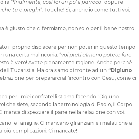
 dirà
“finalmente, così fai un po’ il parroco”
oppure
nche tu e preghi”
. Touche! Sì, anche io come tutti voi,
a è giusto che ci fermiamo, non solo per il bene nostro
tato il proprio dispiacere per non poter in questo tempo
n una certa malinconia: “
voi preti almeno potete fare
esto è vero! Avete pienamente ragione. Anche perché
dell’Eucaristia. Ma ora siamo di fronte ad un
“Digiuno
ebrazione per prepararci all’incontro con Gesù, come ci
o per i miei confratelli stiamo facendo “Digiuno
, voi che siete, secondo la terminologia di Paolo, il Corpo
 Ci manca di spezzare il pane nella relazione con voi.
cano le famiglie. Ci mancano gli anziani e i malati che a
 più complicazioni. Ci mancate!