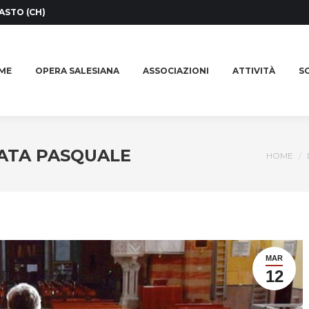
ASTO (CH)
ME
OPERA SALESIANA
ASSOCIAZIONI
ATTIVITÀ
SO
ME
OPERA SALESIANA
ASSOCIAZIONI
ATTIVITÀ
SO
ATA PASQUALE
You are
HOME
MAR
12