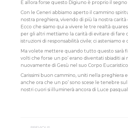
E allora forse questo Digiuno è proprio il segn
Con le Ceneri abbiamo aperto il cammino spirit
nostra preghiera, vivendo di più la nostra carità
Ecco che siamo qui a vivere le tre realtà quaresi
per gli altri mettiamo la carità di evitare di fa
istruzioni di responsabilità civile; ci asteniamo e
Ma volete mettere quando tutto questo sarà fi
volti che forse un po’ erano diventati sbiaditi ai nos
nuovamente di Gesù nel suo Corpo Eucaristi
Carissimi buon cammino, uniti nella preghiera e
anche ora che un po’ sono scese le tenebre sulla t
nostri cuori si illuminerà ancora di Luce pasqual
Post
PREVIOUS