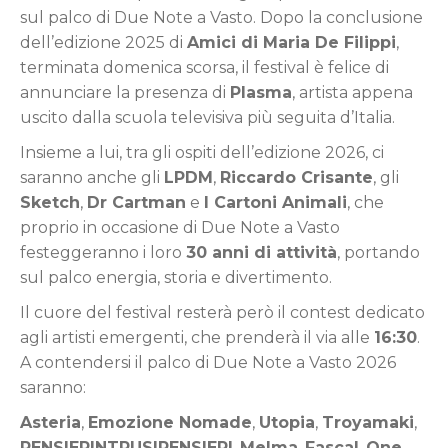
sul palco di Due Note a Vasto. Dopo la conclusione
dell’edizione 2025 di
Amici di Maria De Filippi
,
terminata domenica scorsa, il festival è felice di
annunciare la presenza di
Plasma
, artista appena
uscito dalla scuola televisiva più seguita d’Italia.
Insieme a lui, tra gli ospiti dell’edizione 2026, ci
saranno anche gli
LPDM
,
Riccardo Crisante
, gli
Sketch
,
Dr Cartman
e
I Cartoni Animali
, che
proprio in occasione di Due Note a Vasto
festeggeranno i loro
30 anni di attività
, portando
sul palco energia, storia e divertimento.
Il cuore del festival resterà però il contest dedicato
agli artisti emergenti, che prenderà il via alle
16:30
.
A contendersi il palco di Due Note a Vasto 2026
saranno:
Asteria
,
Emozione Nomade
,
Utopia
,
Troyamaki
,
PENSIERINTRUSIPENSIERI
,
Melma
,
Fascal
,
One