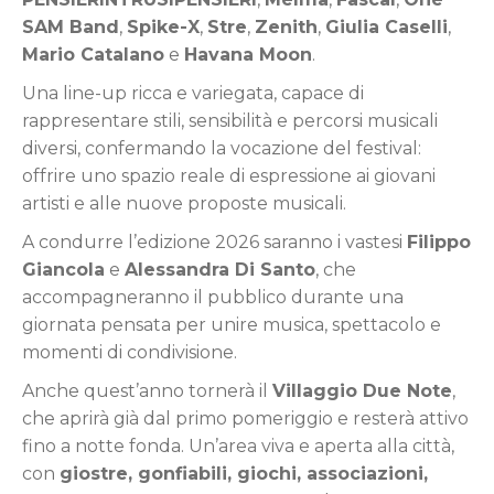
SAM Band
,
Spike-X
,
Stre
,
Zenith
,
Giulia Caselli
,
Mario Catalano
e
Havana Moon
.
Una line-up ricca e variegata, capace di
rappresentare stili, sensibilità e percorsi musicali
diversi, confermando la vocazione del festival:
offrire uno spazio reale di espressione ai giovani
artisti e alle nuove proposte musicali.
A condurre l’edizione 2026 saranno i vastesi
Filippo
Giancola
e
Alessandra Di Santo
, che
accompagneranno il pubblico durante una
giornata pensata per unire musica, spettacolo e
momenti di condivisione.
Anche quest’anno tornerà il
Villaggio Due Note
,
che aprirà già dal primo pomeriggio e resterà attivo
fino a notte fonda. Un’area viva e aperta alla città,
con
giostre, gonfiabili, giochi, associazioni,