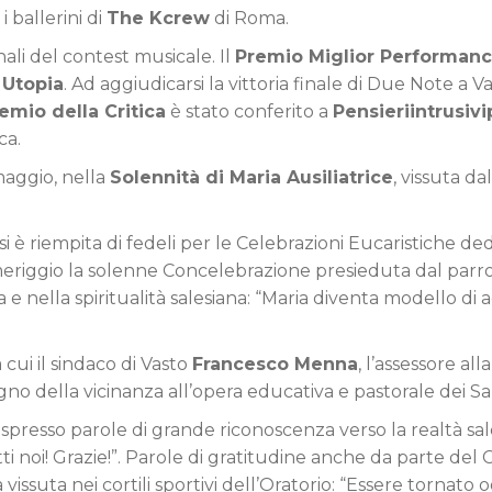
i ballerini di
The Kcrew
di Roma.
li del contest musicale. Il
Premio Miglior Performan
i
Utopia
. Ad aggiudicarsi la vittoria finale di Due Note a 
emio della Critica
è stato conferito a
Pensieriintrusivi
ca.
maggio, nella
Solennità di Maria Ausiliatrice
, vissuta d
si è riempita di fedeli per le Celebrazioni Eucaristiche d
eriggio la solenne Concelebrazione presieduta dal parroco
ana e nella spiritualità salesiana: “Maria diventa modello 
a cui il sindaco di Vasto
Francesco Menna
, l’assessore al
egno della vicinanza all’opera educativa e pastorale dei Sal
spresso parole di grande riconoscenza verso la realtà sal
noi! Grazie!”. Parole di gratitudine anche da parte del Co
vissuta nei cortili sportivi dell’Oratorio: “Essere tornato 