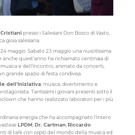
Cristiani
presso i Salesiani Don Bosco di Vasto,
 gioia salesiana.
e 24 maggio. Sabato 23 maggio una riuscitissima
e anche quest’anno ha richiamato centinaia di
a musica e dell’incontro, animato da concerti,
n grande spazio di festa condivisa.
e dell’iniziativa
: musica, divertimento e
protagonista. Tantissimi i giovani presenti sotto il
oclown che hanno realizzato laboratori per i più
traordinaria energia che ha accompagnato l’intero
 vastese
LPDM
,
Dr. Cartman
,
Riccardo
enti di talk con ospiti del mondo della musica ed