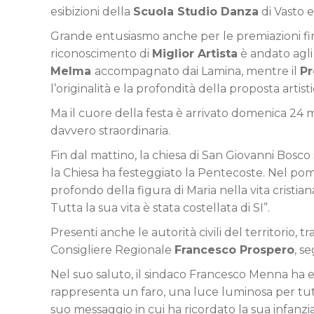
esibizioni della
Scuola Studio Danza
di Vasto e 
Grande entusiasmo anche per le premiazioni fina
riconoscimento di
Miglior Artista
è andato agl
Melma
accompagnato dai Lamina, mentre il
Pr
l’originalità e la profondità della proposta artisti
Ma il cuore della festa è arrivato domenica 24 
davvero straordinaria.
Fin dal mattino, la chiesa di San Giovanni Bosco 
la Chiesa ha festeggiato la Pentecoste. Nel pom
profondo della figura di Maria nella vita cristi
Tutta la sua vita è stata costellata di SI”.
Presenti anche le autorità civili del territorio, tr
Consigliere Regionale
Francesco Prospero
, s
Nel suo saluto, il sindaco Francesco Menna ha e
rappresenta un faro, una luce luminosa per tutti 
suo messaggio in cui ha ricordato la sua infanzia 