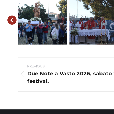
Post
PREVIOUS
navigation
Due Note a Vasto 2026, sabato 
Previous
festival.
post: