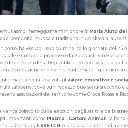
entusiasmo i festeggiamenti in onore di
Maria Aiuto dei 
e, comunità, musica e tradizione in un clima di autentica
 corso, ha vissuto il suo culmine nelle giornate del 23 
musicale e culturale promosso dai Salesiani Don Bosco ch
to verde in Piazza della Repubblica. Un vero villaggio dell
 di aggregazione che hanno trasformato il quartiere in u
confermato ancora una volta il
valore educativo e social
 cortile salesiano, dove ogni ragazzo può sentirsi accolto e 
esenti associazioni del territorio come Croce Rossa e Ric
e veniva coinvolto dalle esibizioni degli artisti e dalla s
spiti importanti come
Plasma
, i
Cartoni Animali
, la band
anno, la band degli
SKETCH
. A loro si sono alternati mom