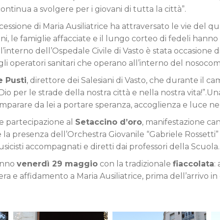
ntinua a svolgere per i giovani di tutta la città”.
essione di Maria Ausiliatrice ha attraversato le vie del qu
ini, le famiglie affacciate e il lungo corteo di fedeli ha
all’interno dell’Ospedale Civile di Vasto è stata occasione d
li operatori sanitari che operano all’interno del nosocom
e Pusti
, direttore dei Salesiani di Vasto, che durante il 
Dio per le strade della nostra città e nella nostra vita!”.
imparare da lei a portare speranza, accoglienza e luce nell
si e partecipazione al
Setaccino d’oro
, manifestazione can
 la presenza dell’Orchestra Giovanile “Gabriele Rossetti” 
sicisti accompagnati e diretti dai professori della Scuola.
ranno
venerdì 29 maggio
con la tradizionale
fiaccolata
:
e affidamento a Maria Ausiliatrice, prima dell’arrivo in o