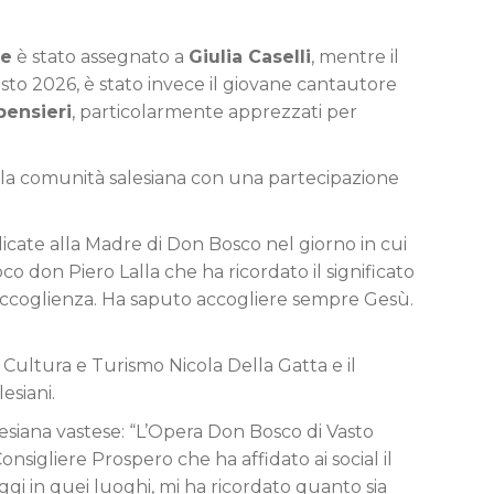
ce
è stato assegnato a
Giulia Caselli
, mentre il
Vasto 2026, è stato invece il giovane cantautore
pensieri
, particolarmente apprezzati per
alla comunità salesiana con una partecipazione
edicate alla Madre di Don Bosco nel giorno in cui
 don Piero Lalla che ha ricordato il significato
di accoglienza. Ha saputo accogliere sempre Gesù.
la Cultura e Turismo Nicola Della Gatta e il
esiani.
esiana vastese: “L’Opera Don Bosco di Vasto
nsigliere Prospero che ha affidato ai social il
oggi in quei luoghi, mi ha ricordato quanto sia