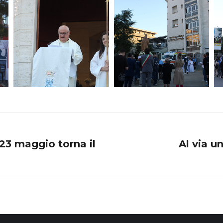
23 maggio torna il
Al via u
Next
post: