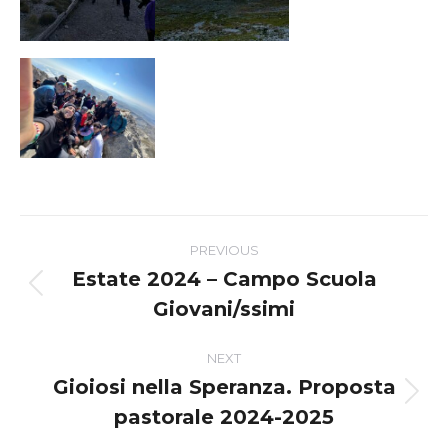
Post
PREVIOUS
navigation
Estate 2024 – Campo Scuola
Previous
Giovani/ssimi
post:
NEXT
Gioiosi nella Speranza. Proposta
Next
pastorale 2024-2025
post: