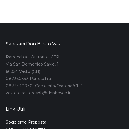
Salesiani Don Bosco Vasto
Parrocchia - Oratorio - CFP
Via San Domenico Savio, 1
66054 Vasto (CH)
087360562-Parrocchia
0873440030- Comunità/Oratorio/CFP
vasto-direttoresdb@donbosco.it
Link Utili
Soggiorno Proposta