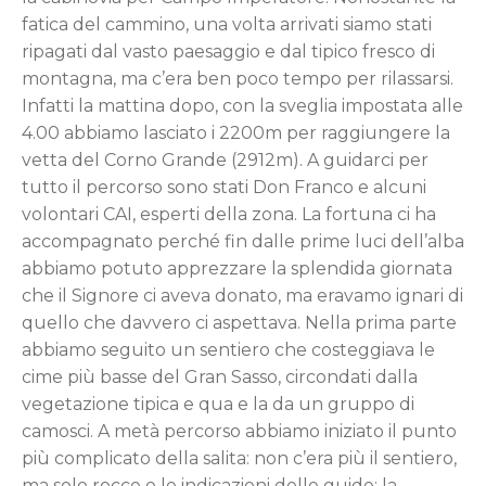
fatica del cammino, una volta arrivati siamo stati
ripagati dal vasto paesaggio e dal tipico fresco di
montagna, ma c’era ben poco tempo per rilassarsi.
Infatti la mattina dopo, con la sveglia impostata alle
4.00 abbiamo lasciato i 2200m per raggiungere la
vetta del Corno Grande (2912m). A guidarci per
tutto il percorso sono stati Don Franco e alcuni
volontari CAI, esperti della zona. La fortuna ci ha
accompagnato perché fin dalle prime luci dell’alba
abbiamo potuto apprezzare la splendida giornata
che il Signore ci aveva donato, ma eravamo ignari di
quello che davvero ci aspettava. Nella prima parte
abbiamo seguito un sentiero che costeggiava le
cime più basse del Gran Sasso, circondati dalla
vegetazione tipica e qua e la da un gruppo di
camosci. A metà percorso abbiamo iniziato il punto
più complicato della salita: non c’era più il sentiero,
ma solo rocce e le indicazioni delle guide; la