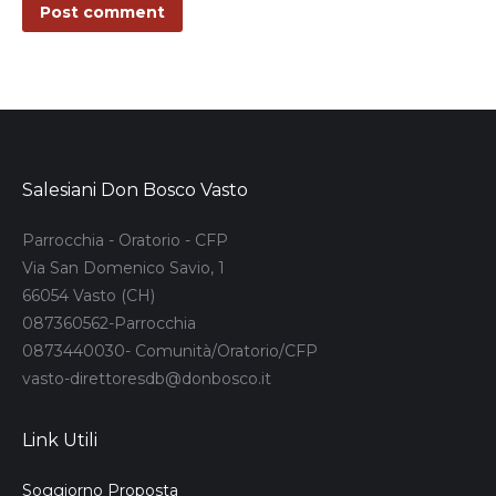
Post comment
Salesiani Don Bosco Vasto
Parrocchia - Oratorio - CFP
Via San Domenico Savio, 1
66054 Vasto (CH)
087360562-Parrocchia
0873440030- Comunità/Oratorio/CFP
vasto-direttoresdb@donbosco.it
Link Utili
Soggiorno Proposta