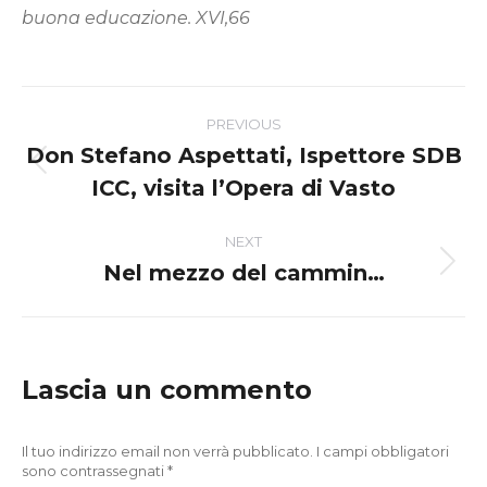
buona educazione. XVI,66
Post
PREVIOUS
navigation
Don Stefano Aspettati, Ispettore SDB
Previous
ICC, visita l’Opera di Vasto
post:
NEXT
Nel mezzo del cammin…
Next
post:
Lascia un commento
Il tuo indirizzo email non verrà pubblicato. I campi obbligatori
sono contrassegnati
*