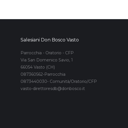
Salesiani Don Bosco Vasto
Parrocchia - Oratorio - CFP
Via San Domenico Savio, 1
66054 Vasto (CH)
087360562-Parrocchia
0873440030- Comunità/Oratorio/CFP
vasto-direttoresdb@donbosco.it