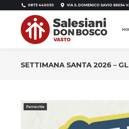
0873 440030
VIA S. DOMENICO SAVIO 66054 V
HO
HO
SETTIMANA SANTA 2026 – G
Parrocchia