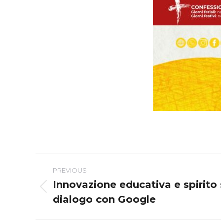
Post
PREVIOUS
navigation
Innovazione educativa e spirito 
Previous
dialogo con Google
post: