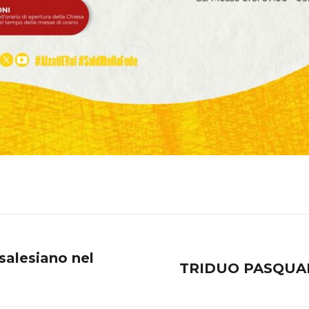
salesiano nel
TRIDUO PASQUALE
Next
post: