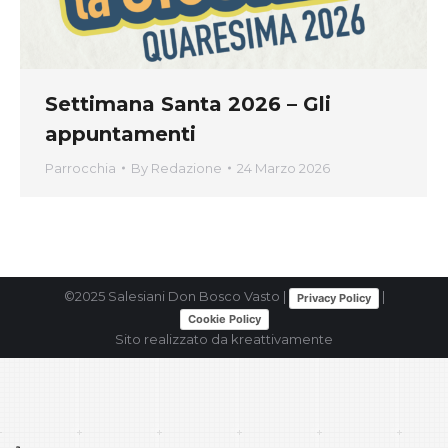
Settimana Santa 2026 – Gli
appuntamenti
Parrocchia
By
Redazione
24 Marzo 2026
©2025 Salesiani Don Bosco Vasto |
|
Privacy Policy
Cookie Policy
Sito realizzato da
kreattivamente