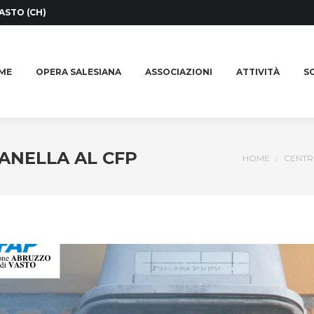
ASTO (CH)
ME
OPERA SALESIANA
ASSOCIAZIONI
ATTIVITÀ
SO
ME
OPERA SALESIANA
ASSOCIAZIONI
ATTIVITÀ
SO
ANELLA AL CFP
You are here
HOME
CENTR