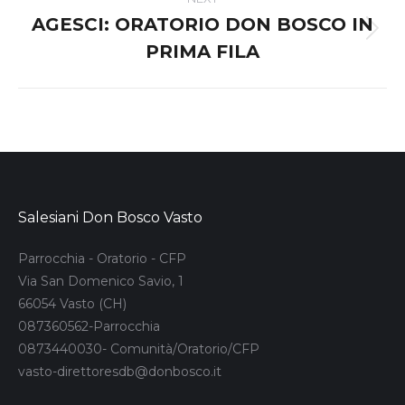
AGESCI: ORATORIO DON BOSCO IN
Next
PRIMA FILA
post:
Salesiani Don Bosco Vasto
Parrocchia - Oratorio - CFP
Via San Domenico Savio, 1
66054 Vasto (CH)
087360562-Parrocchia
0873440030- Comunità/Oratorio/CFP
vasto-direttoresdb@donbosco.it