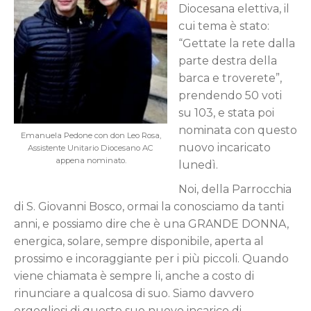
Diocesana elettiva, il
cui tema è stato:
“Gettate la rete dalla
parte destra della
barca e troverete”,
prendendo 50 voti
su 103, e stata poi
nominata con questo
Emanuela Pedone con don Leo Rosa,
nuovo incaricato
Assistente Unitario Diocesano AC
appena nominato.
lunedì.
Noi, della Parrocchia
di S. Giovanni Bosco, ormai la conosciamo da tanti
anni, e possiamo dire che è una GRANDE DONNA,
energica, solare, sempre disponibile, aperta al
prossimo e incoraggiante per i più piccoli. Quando
viene chiamata è sempre li, anche a costo di
rinunciare a qualcosa di suo. Siamo davvero
orgogliosi di questo suo nuovo incarico di