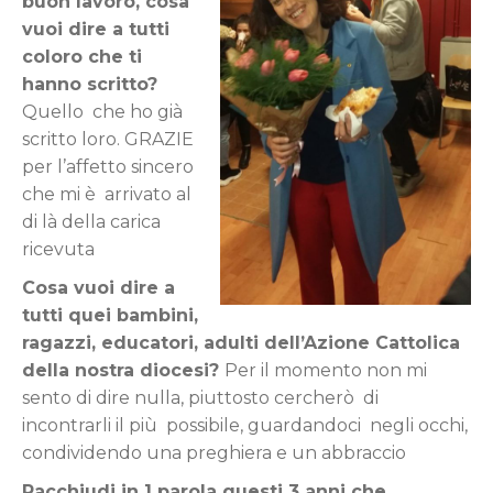
buon lavoro, cosa
vuoi dire a tutti
coloro che ti
hanno scritto?
Quello che ho già
scritto loro. GRAZIE
per l’affetto sincero
che mi è arrivato al
di là della carica
ricevuta
Cosa vuoi dire a
tutti quei bambini,
ragazzi, educatori, adulti dell’Azione Cattolica
della nostra diocesi?
Per il momento non mi
sento di dire nulla, piuttosto cercherò di
incontrarli il più possibile, guardandoci negli occhi,
condividendo una preghiera e un abbraccio
Racchiudi in 1 parola questi 3 anni che