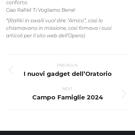
conforto.
Ciao Rafiki! Ti Vogliamo Bene!
*(Rafiki in swaili vuol dire “Amico”, così lo
chiamavano in missione, così firmava i suoi
articoli per il sito web dell’Opera)
Post
PREVIOUS
navigation
I nuovi gadget dell’Oratorio
Previous
post:
NEXT
Campo Famiglie 2024
Next
post: