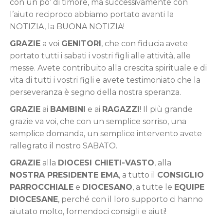
con un po’ di timore, ma successivamente con
l’aiuto reciproco abbiamo portato avanti la
NOTIZIA, la BUONA NOTIZIA!
GRAZIE
a voi
GENITORI
, che con fiducia avete
portato tutti i sabati i vostri figli alle attività, alle
messe. Avete contribuito alla crescita spirituale e di
vita di tutti i vostri figli e avete testimoniato che la
perseveranza è segno della nostra speranza.
GRAZIE
ai
BAMBINI
e ai
RAGAZZI
! Il più grande
grazie va voi, che con un semplice sorriso, una
semplice domanda, un semplice intervento avete
rallegrato il nostro SABATO.
GRAZIE
alla
DIOCESI CHIETI-VASTO
, alla
NOSTRA PRESIDENTE EMA
, a tutto il
CONSIGLIO
PARROCCHIALE
e
DIOCESANO
, a tutte le
EQUIPE
DIOCESANE
, perché con il loro supporto ci hanno
aiutato molto, fornendoci consigli e aiuti!