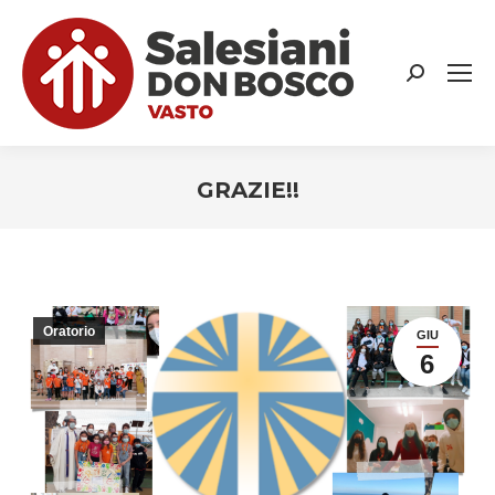
Search:
GRAZIE!!
You are here:
Oratorio
GIU
6