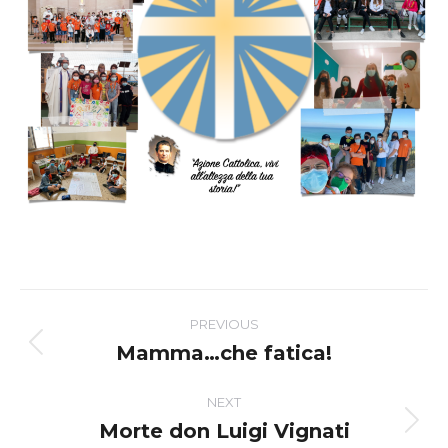
Post
PREVIOUS
navigation
Mamma…che fatica!
Previous
post:
NEXT
Morte don Luigi Vignati
Next