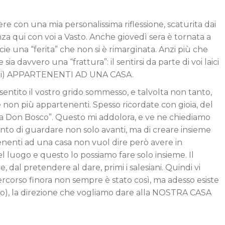
re con una mia personalissima riflessione, scaturita dai
nza qui con voi a Vasto. Anche giovedì sera è tornata a
icie una “ferita” che non si è rimarginata. Anzi più che
sia davvero una “frattura”: il sentirsi da parte di voi laici
ulti) APPARTENENTI AD UNA CASA.
sentito il vostro grido sommesso, e talvolta non tanto,
 e non più appartenenti. Spesso ricordate con gioia, del
stra Don Bosco”. Questo mi addolora, e ve ne chiediamo
nto di guardare non solo avanti, ma di creare insieme
nenti ad una casa non vuol dire però avere in
luogo e questo lo possiamo fare solo insieme. Il
, dal pretendere al dare, primi i salesiani. Quindi vi
rcorso finora non sempre è stato così, ma adesso esiste
vo), la direzione che vogliamo dare alla NOSTRA CASA