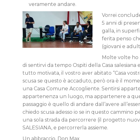
veramente andare.
Vorrei conclude
5 anni di prese
galla, in superf
ferita penso che 
(giovani e ad
Molte volte ho 
di sentirvi da tempo Ospiti della Casa salesiana
tutto motivata, il vostro aver abitato “Casa vo
scusa se questo è accaduto, però ora è il mome
una Casa Comune Accogliente. Sentirsi apparte
appartenenza un luogo, ma appartenere a quel 
passaggio è quello di andare dall’avere all’essere
chiedo scusa adesso io se in questo cammino pe
una sola strada da percorrere (il progetto nuo
SALESIANA, e percorrerla assieme.
Un abbraccio, Don Max