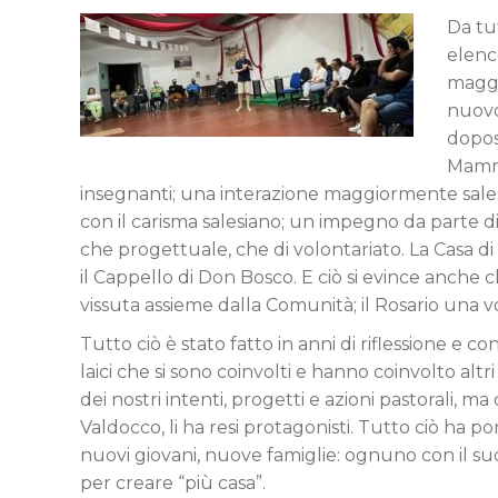
Da tu
elenc
maggi
nuovo
dopos
Mamme
insegnanti; una interazione maggiormente salesia
con il carisma salesiano; un impegno da parte di a
che progettuale, che di volontariato. La Casa 
il Cappello di Don Bosco. E ciò si evince anche cl
vissuta assieme dalla Comunità; il Rosario una vo
Tutto ciò è stato fatto in anni di riflessione e con
laici che si sono coinvolti e hanno coinvolto altri
dei nostri intenti, progetti e azioni pastorali, 
Valdocco, li ha resi protagonisti. Tutto ciò ha po
nuovi giovani, nuove famiglie: ognuno con il suo
per creare “più casa”.