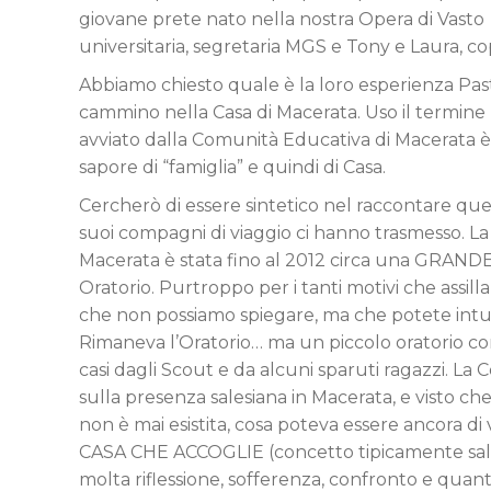
giovane prete nato nella nostra Opera di Vasto –
universitaria, segretaria MGS e Tony e Laura, co
Abbiamo chiesto quale è la loro esperienza Pas
cammino nella Casa di Macerata. Uso il termine 
avviato dalla Comunità Educativa di Macerata è
sapore di “famiglia” e quindi di Casa.
Cercherò di essere sintetico nel raccontare que
suoi compagni di viaggio ci hanno trasmesso. L
Macerata è stata fino al 2012 circa una GRAN
Oratorio. Purtroppo per i tanti motivi che assill
che non possiamo spiegare, ma che potete intui
Rimaneva l’Oratorio… ma un piccolo oratorio con
casi dagli Scout e da alcuni sparuti ragazzi. La 
sulla presenza salesiana in Macerata, e visto che 
non è mai esistita, cosa poteva essere ancora di 
CASA CHE ACCOGLIE (concetto tipicamente sale
molta riflessione, sofferenza, confronto e quant’