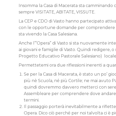
Insomma la Casa di Macerata sta camminando
sempre VISITATE, ABITATE, VISSUTE.
La CEP e CDO di Vasto hanno partecipato attiv
con le opportune domande per comprendere m
sta vivendo la Casa Salesiana.
Anche l’”Opera” di Vasto si sta nuovamente int
ai giovani e famiglie di Vasto. Quindi redigere,
Progetto Educativo Pastorale Salesiano) locale sa
Permettetemi ora due riflessioni inerenti a qu
Se per la Casa di Macerata, è stato un po’ gi
più nè Scuola, né più Cortile; ne mai avuto Pa
quindi dovremmo davvero metterci con serenit
Assembleare per comprendere dove andare pa
termini.
Il passaggio porterà inevitabilmente a riflet
Opera. Dico ciò perché per noi talvolta ci è