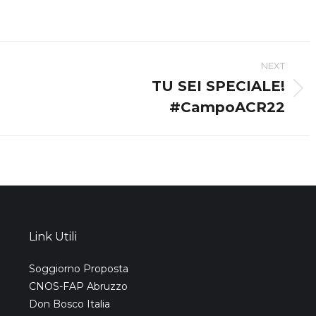
NEXT
TU SEI SPECIALE!
Next
#CampoACR22
post:
Link Utili
Soggiorno Proposta
CNOS-FAP Abruzzo
Don Bosco Italia