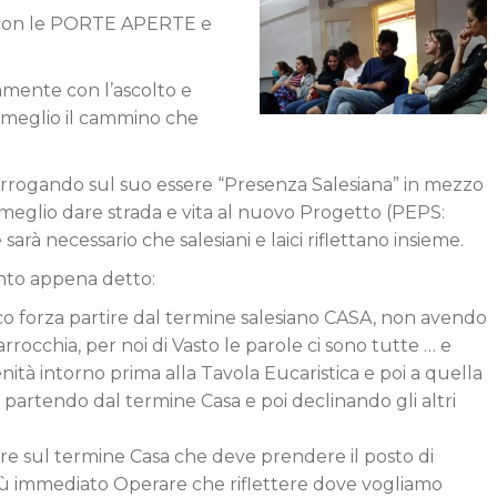
 con le PORTE APERTE e
amente con l’ascolto e
eglio il cammino che
errogando sul suo essere “Presenza Salesiana” in mezzo
 o meglio dare strada e vita al nuovo Progetto (PEPS:
rà necessario che salesiani e laici riflettano insieme.
anto appena detto:
oco forza partire dal termine salesiano CASA, non avendo
rrocchia, per noi di Vasto le parole ci sono tutte … e
à intorno prima alla Tavola Eucaristica e poi a quella
rtendo dal termine Casa e poi declinando gli altri
tere sul termine Casa che deve prendere il posto di
 più immediato Operare che riflettere dove vogliamo