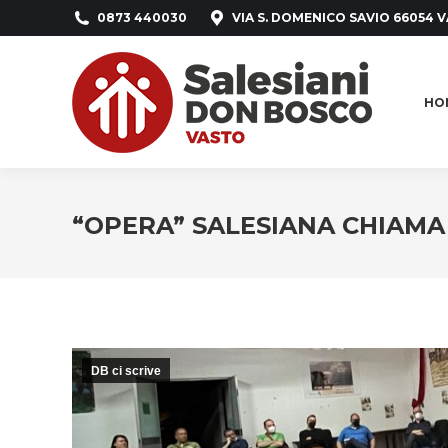
0873 440030
VIA S. DOMENICO SAVIO 66054 V
HO
HO
“OPERA” SALESIANA CHIAMA
DB ci scrive