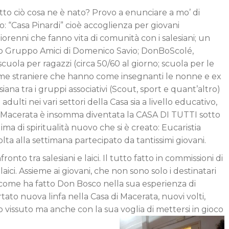
tto ciò cosa ne è nato? Provo a enunciare a mo’ di
o: “Casa Pinardi” cioè accoglienza per giovani
orenni che fanno vita di comunità con i salesiani; un
 Gruppo Amici di Domenico Savio; DonBoScolé,
cuola per ragazzi (circa 50/60 al giorno; scuola per le
 straniere che hanno come insegnanti le nonne e ex
na tra i gruppi associativi (Scout, sport e quant’altro)
dulti nei vari settori della Casa sia a livello educativo,
di Macerata è insomma diventata la CASA DI TUTTI sotto
ima di spiritualità nuovo che si è creato: Eucaristia
lta alla settimana partecipato da tantissimi giovani.
fronto tra salesiani e laici. Il tutto fatto in commissioni di
 laici. Assieme ai giovani, che non sono solo i destinatari
ma come ha fatto Don Bosco nella sua esperienza di
rtato nuova linfa nella Casa di Macerata, nuovi volti,
 vissuto ma anche con la sua voglia di mettersi in gioco