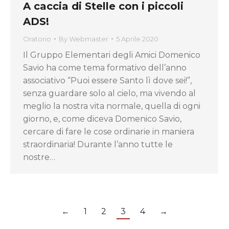
A caccia di Stelle con i piccoli
ADS!
Oratorio
By
Webmaster
5 Aprile 2020
Il Gruppo Elementari degli Amici Domenico
Savio ha come tema formativo dell’anno
associativo “Puoi essere Santo lì dove sei!”,
senza guardare solo al cielo, ma vivendo al
meglio la nostra vita normale, quella di ogni
giorno, e, come diceva Domenico Savio,
cercare di fare le cose ordinarie in maniera
straordinaria! Durante l’anno tutte le
nostre…
←
1
2
3
4
→