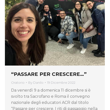
“PASSARE PER CRESCERE…”
Oratorio
By
Danilo
19 Dicembre 2022
Da venerdì 9 a domenica 11 dicembre si è
svolto tra Sacrofano e Roma il convegno
nazionale degli educatori ACR dal titolo
“Passare per crescere. I riti di passaggio nella