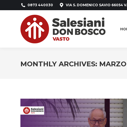
0873 440030
VIA S. DOMENICO SAVIO 66054 V
HO
HO
MONTHLY ARCHIVES:
MARZO