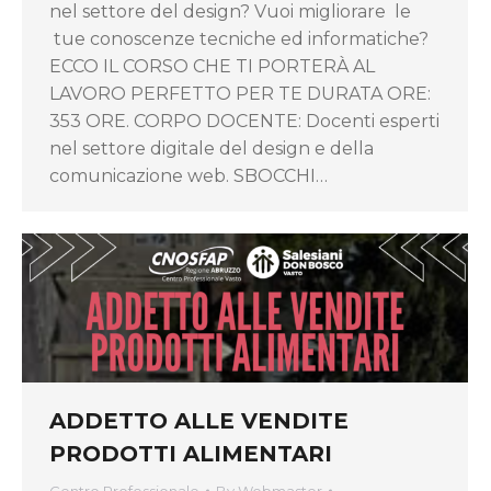
nel settore del design? Vuoi migliorare le
tue conoscenze tecniche ed informatiche?
ECCO IL CORSO CHE TI PORTERÀ AL
LAVORO PERFETTO PER TE DURATA ORE:
353 ORE. CORPO DOCENTE: Docenti esperti
nel settore digitale del design e della
comunicazione web. SBOCCHI…
ADDETTO ALLE VENDITE
PRODOTTI ALIMENTARI
Centro Professionale
By
Webmaster