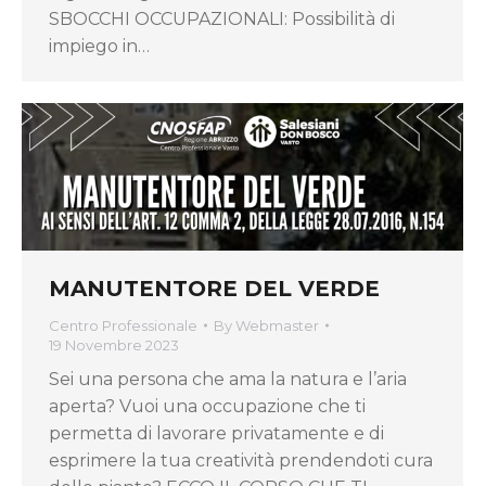
SBOCCHI OCCUPAZIONALI: Possibilità di
impiego in…
MANUTENTORE DEL VERDE
Centro Professionale
By
Webmaster
19 Novembre 2023
Sei una persona che ama la natura e l’aria
aperta? Vuoi una occupazione che ti
permetta di lavorare privatamente e di
esprimere la tua creatività prendendoti cura