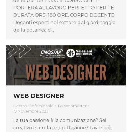
delle piante? ECCO IL CORSO CHE TI
PORTERÀ AL LAVORO PERFETTO PER TE
DURATA ORE: 180 ORE. CORPO DOCENTE:
Docenti esperti nel settore del giardinaggio
della botanica e…
WEB DESIGNER
Centro Professionale
By
Webmaster
19 Novembre 2023
La tua passione è la comunicazione? Sei
creativo e ami la progettazione? Lavori già