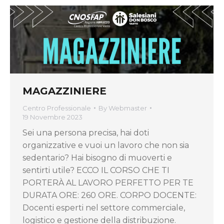
MAGAZZINIERE
Centro Professionale
By
Webmaster
19 Novembre 2023
Sei una persona precisa, hai doti
organizzative e vuoi un lavoro che non sia
sedentario? Hai bisogno di muoverti e
sentirti utile? ECCO IL CORSO CHE TI
PORTERÀ AL LAVORO PERFETTO PER TE
DURATA ORE: 260 ORE. CORPO DOCENTE:
Docenti esperti nel settore commerciale,
logistico e gestione della distribuzione.